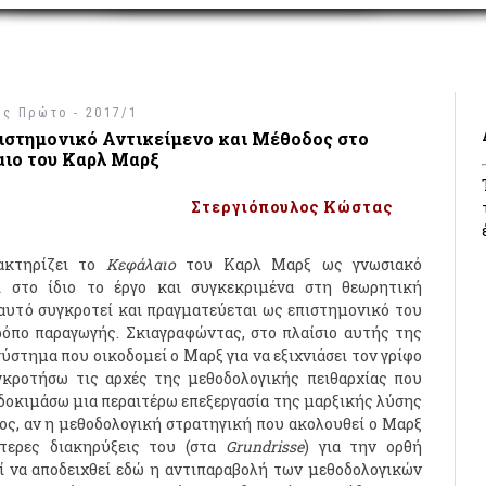
ος Πρώτο - 2017/1
ιστημονικό Αντικείμενο και Μέθοδος στο
ιο του Καρλ Μαρξ
Στεργιόπουλος Κώστας
ακτηρίζει το
Κεφάλαιο
του Καρλ Μαρξ ως γνωσιακό
ί στο ίδιο το έργο και συγκεκριμένα στη θεωρητική
 αυτό συγκροτεί και πραγματεύεται ως επιστημονικό του
ρόπο παραγωγής. Σκιαγραφώντας, στο πλαίσιο αυτής της
ύστημα που οικοδομεί ο Μαρξ για να εξιχνιάσει τον γρίφο
γκροτήσω τις αρχές της μεθοδολογικής πειθαρχίας που
α δοκιμάσω μια περαιτέρω επεξεργασία της μαρξικής λύσης
ος, αν η μεθοδολογική στρατηγική που ακολουθεί ο Μαρξ
τερες διακηρύξεις του (στα
Grundrisse
) για την ορθή
ί να αποδειχθεί εδώ η αντιπαραβολή των μεθοδολογικών