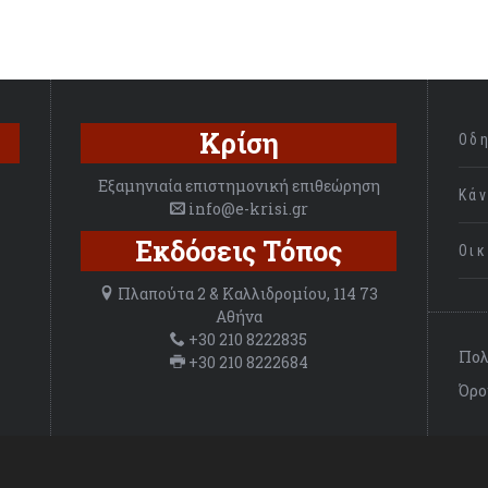
Κρίση
Οδ
Εξαμηνιαία επιστημονική επιθεώρηση
Κά
info@e-krisi.gr
Εκδόσεις Τόπος
Οι
Πλαπούτα 2 & Καλλιδρομίου, 114 73
Αθήνα
+30 210 8222835
Πολ
+30 210 8222684
Όρο