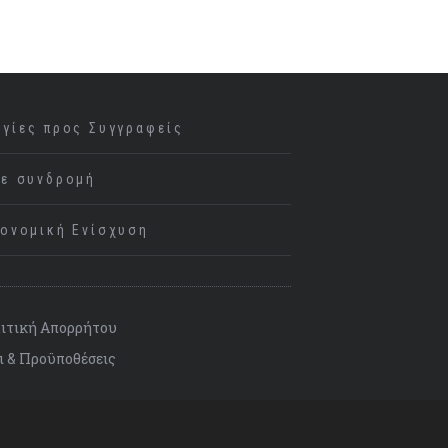
ηγίες προς Συγγραφείς
νε συνδρομή
κονομική Ενίσχυση
ιτική Απορρήτου
ι & Προϋποθέσεις