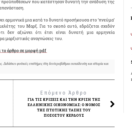
ν προϋποθέσεων που κατέστησαν δυνατή την ανάδυση της
επανάσταση.
σει αρμονικά μια κατά το δυνατό προσήκουσα στο ‘πνεύμα’
μελέτης του Μαρξ. Για το σκοπό αυτό, εδράζεται σχεδόν
τι δεν αξιώνει ότι έτσι είναι δυνατή μια ερμηνεία
ρα μαρξιστικές αναγνώσεις του.
 το άρθρο σε μορφή pdf
. Διδάσκει φυσικές επιστήμες στη δευτεροβάθμια εκπαίδευση και ιστορία και 
Επόμενο Άρθρο
ΓΙΑ ΤΙΣ ΚΡΊΣΕΙΣ ΚΑΙ ΤΗΝ ΚΡΊΣΗ ΤΗΣ
ΕΛΛΗΝΙΚΉΣ ΟΙΚΟΝΟΜΊΑΣ: Ο ΝΌΜΟΣ
ΤΗΣ ΠΤΩΤΙΚΉΣ ΤΆΣΗΣ ΤΟΥ
ΠΟΣΟΣΤΟΎ ΚΈΡΔΟΥΣ