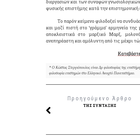
διεργασιών και των συναφών γνωσιολογικώ
φυσικής επιστήμης κατά την επιστημονική 
Το παρόν κείμενο φιλοδοξεί να συνδυά
και μαζί πιστή στο ‘γράμμα’ ερμηνεία της 
αποκλειστικά στο μαρξικό Μαρξ, μολονό
ανεπηρέαστη και αμόλυντη από τις μέχρι τώ
Κατεβάστε
* Ο Κώστας Στεργιόπουλος είναι Δρ φιλοσοφίας της επιστήμης
φιλοσοφία επιστημών στο Ελληνικό Ανοιχτό Πανεπιστήμιο.
Προηγούμενο Άρθρο
ΤΗΣ ΣΎΝΤΑΞΗΣ