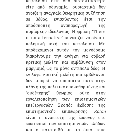
κεφαλαίου. Είτε από διστακτικότητα
είτε από αδυναμία, ουσιαστικά δεν
άνοιξε η αναγκαία θεωρητική συζήτηση
σε βάθος, ενισχύοντας έτσι την
απρόσκοπτη αναπαραγωγή της
κυρίαρχης ιδεολογίας. Η φράση “There
is no alternative” συνεχίζει να είναι η
πολεμική ιαχή του κεφαλαίου. Μη
αποδεχόμενοι αυτόν τον μονόδρομο
διακρίνουμε την ανάγκη για σοβαρή
κριτική μελέτη και εμβάθυνση στον
μαρξισμό, ως το μόνο αντίπαλο δέος. Η
εν λόγω κριτική μελέτη και εμβάθυνση
δεν μπορεί να υποπίπτει ούτε στην
πλάνη της πολιτικά αποκαθαρμένης και
“ουδέτερης” θεωρίας ούτε στην
εργαλειοποίηση των επιστημονικών
επεξεργασιών. Σκοπός έκδοσης της
επιστημονικής επιθεώρησης
Κρίση
είναι η ανάπτυξη της έρευνας στο
εσωτερικό των επιστημονικών κλάδων
και η κατατριβή με τα δικά τους