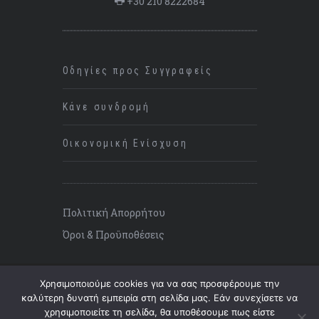
+30 210 8222684
Οδηγίες προς Συγγραφείς
Κάνε συνδρομή
Οικονομική Ενίσχυση
Πολιτική Απορρήτου
Όροι & Προϋποθέσεις
Χρησιμοποιούμε cookies για να σας προσφέρουμε την
καλύτερη δυνατή εμπειρία στη σελίδα μας. Εάν συνεχίσετε να
χρησιμοποιείτε τη σελίδα, θα υποθέσουμε πως είστε
©
2026 ΚΡΙΣΗ, All Rights Reserved.