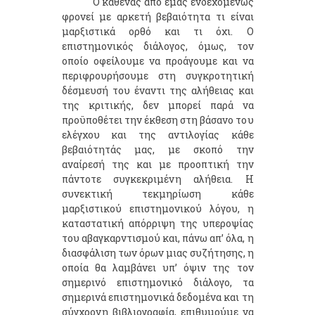
Ο καθένας από εμάς ενδεχομένως
φρονεί με αρκετή βεβαιότητα τι είναι
μαρξιστικά ορθό και τι όχι. Ο
επιστημονικός διάλογος, όμως, τον
οποίο οφείλουμε να προάγουμε και να
περιφρουρήσουμε στη συγκροτητική
δέσμευσή του έναντι της αλήθειας και
της κριτικής, δεν μπορεί παρά να
προϋποθέτει την έκθεση στη βάσανο του
ελέγχου και της αντιλογίας κάθε
βεβαιότητάς μας, με σκοπό την
αναίρεσή της και με προοπτική την
πάντοτε συγκεκριμένη αλήθεια. Η
συνεκτική τεκμηρίωση κάθε
μαρξιστικού επιστημονικού λόγου, η
καταστατική απόρριψη της υπεροψίας
του αβαγκαρντισμού και, πάνω απ’ όλα, η
διασφάλιση των όρων μιας συζήτησης, η
οποία θα λαμβάνει υπ’ όψιν της τον
σημερινό επιστημονικό διάλογο, τα
σημερινά επιστημονικά δεδομένα και τη
σύγχρονη βιβλιογραφία, επιθυμούμε να