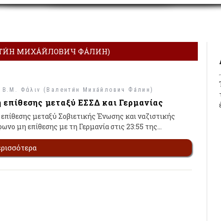
НТИ́Н МИХА́ЙЛОВИЧ ФА́ЛИН)
/
Β.Μ. Φάλιν (Валенти́н Миха́йлович Фа́лин)
 επίθεσης μεταξύ ΕΣΣΔ και Γερμανίας
πίθεσης μεταξύ Σοβιετικής Ένωσης και ναζιστικής
ωνο μη επίθεσης με τη Γερμανία στις 23:55 της…
ερισσότερα