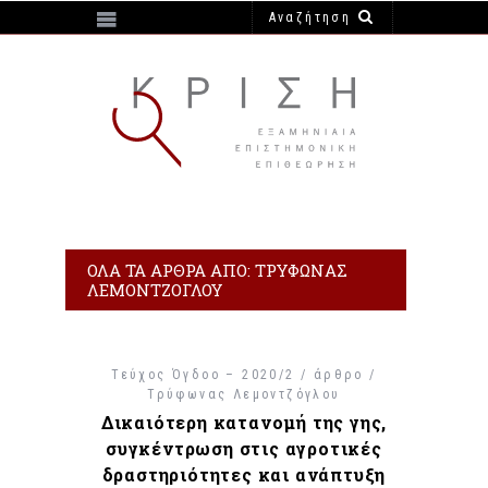
https://e-krisi.gr/wp-content/themes/krisi
ΌΛΑ ΤΑ ΆΡΘΡΑ ΑΠΌ: ΤΡΎΦΩΝΑΣ
ΛΕΜΟΝΤΖΌΓΛΟΥ
Τεύχος Όγδοο – 2020/2 / άρθρο /
Τρύφωνας Λεμοντζόγλου
Δικαιότερη κατανομή της γης,
συγκέντρωση στις αγροτικές
δραστηριότητες και ανάπτυξη