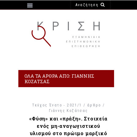
https://e-krisi.gr/wp-content/themes/krisi
ΌΛΑ ΤΑ ΆΡΘΡΑ ΑΠΌ: ΓΙΆΝΝΗΣ
ΚΟΖΆΤΣΑΣ
Τεύχος Ένατο - 2021/1 / άρθρο /
Γιάννης Κοζάτσας
«Φύση» και «πράξη». Στοιχεία
ενός μη-αναγωγιστικού
υλισμού στο πρώιμο μαρξικό