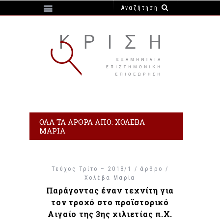
https://e-krisi.gr/wp-content/themes/krisi
ΌΛΑ ΤΑ ΆΡΘΡΑ ΑΠΌ: ΧΟΛΈΒΑ
ΜΑΡΊΑ
Τεύχος Τρίτο – 2018/1 / άρθρο /
Χολέβα Μαρία
Παράγοντας έναν τεχνίτη για
τον τροχό στο προϊστορικό
Αιγαίο της 3ης χιλιετίας π.Χ.