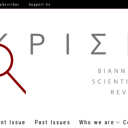
ubscriber
Support Us
ent Issue
Past Issues
Who we are
C