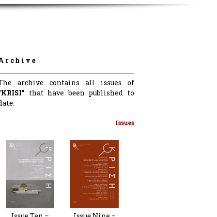
Archive
The archive contains all issues of
“KRISI”
that have been published to
date.
Issues
Issue Nine –
Issue Ten –