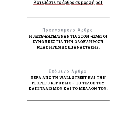
Κατεβάστε το άρθρο σε μορφή pdf
Προηγούμενο Άρθρο
Η
ΛΈΞΗ-ΚΛΕΙΔΊ
ΕΝΆΝΤΙΑ ΣΤΟΝ
-ΙΣΜΌ
. ΟΙ
ΣΥΝΘΉΚΕΣ ΓΙΑ ΤΗΝ ΟΛΟΚΛΉΡΩΣΗ
ΜΙΑΣ ΉΡΕΜΗΣ ΕΠΑΝΆΣΤΑΣΗΣ.
Επόμενο Άρθρο
ΠΈΡΑ ΑΠΌ ΤΗ WALL STREET ΚΑΙ ΤΗΝ
PEOPLE’S REPUBLIC – ΤΟ ΤΈΛΟΣ ΤΟΥ
ΚΑΠΙΤΑΛΙΣΜΟΎ ΚΑΙ ΤΟ ΜΈΛΛΟΝ ΤΟΥ.