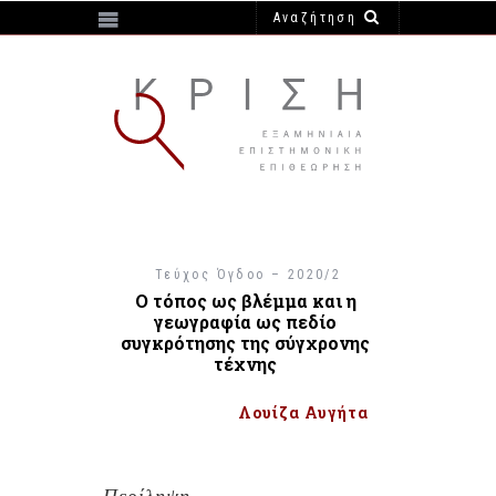
https://e-krisi.gr/wp-content/themes/krisi
Τεύχος Όγδοο – 2020/2
Ο τόπος ως βλέμμα και η
γεωγραφία ως πεδίο
συγκρότησης της σύγχρονης
τέχνης
Λουίζα Αυγήτα