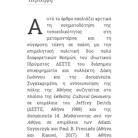
Περίληψη
Α
υτό το άρθρο σχολιάζει κριτικά
τη νοηματοδότηση της
τοποειδικότητας στη
μεταμοντέρνα και τη
σύγχρονη τέχνη σε σχέση με την
επιμελητική πολιτική δύο πολύ
διαφορετικών θεσμών, του ιδιωτικού
Ιδρύματος ΔΕΣΤΕ του διάσημου
επιχειρηματία και συλλέκτη Δάκη
Ιωάννου και της documenta.
Συγκεκριμένα, η εννοιοποίηση της
πόλης της Αθήνας συζητείται στο
πλαίσιο της έκθεσης
Cultural Geometry
,
σε επιμέλεια του Jeffrey Deitch
(ΔΕΣΤΕ, Αθήνα 1988) και της
documenta 14:
Μαθαίνοντας από την
Αθήνα
, σε επιμέλεια των Adam
Szymczyk και Paul B. Preciado (Αθήνα
και Kassel, 2017). Η Αθήνα