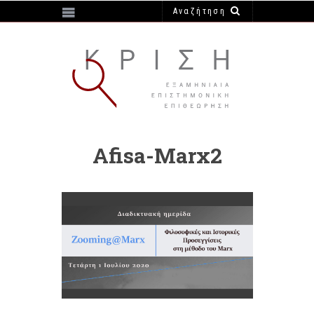
https://e-krisi.gr/wp-content/themes/krisi
Afisa-Marx2