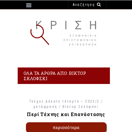
https://e-krisi.gr/wp-content/themes/krisi
ΌΛΑ ΤΑ ΆΡΘΡΑ ΑΠΌ: ΒΊΚΤΟΡ
ΣΚΛΌΦΣΚΙ
Τεύχος Δέκατο τέταρτο – 2023/2 /
μετάφραση /
Βίκτορ Σκλόφσκι
Περί Τέχνης και Επανάστασης
περισσότερα