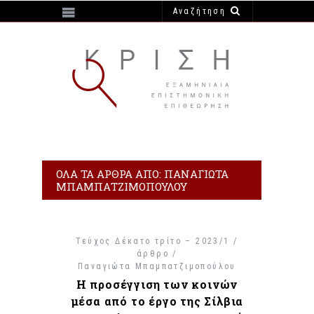
https://e-krisi.gr/wp-content/themes/krisi
ΌΛΑ ΤΑ ΆΡΘΡΑ ΑΠΌ: ΠΑΝΑΓΙΏΤΑ
ΜΠΑΜΠΑΤΖΙΜΟΠΟΎΛΟΥ
Τεύχος Δέκατο τρίτο – 2023/1 /
άρθρο /
Παναγιώτα Μπαμπατζιμοπούλου
Η προσέγγιση των κοινών
μέσα από το έργο της Σίλβια