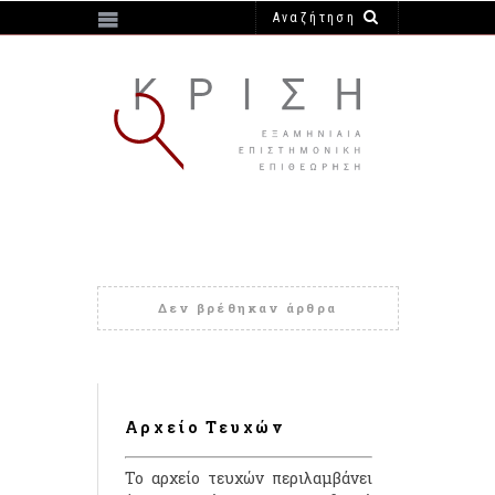
https://e-krisi.gr/wp-content/themes/krisi
Δεν βρέθηκαν άρθρα
Αρχείο Τευχών
Το αρχείο τευχών περιλαμβάνει