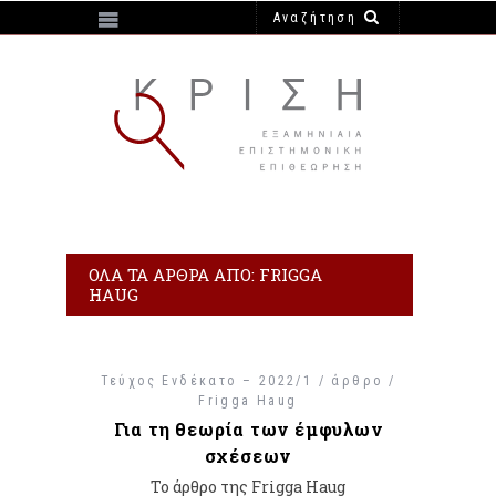
https://e-krisi.gr/wp-content/themes/krisi
ΌΛΑ ΤΑ ΆΡΘΡΑ ΑΠΌ: FRIGGA
HAUG
Τεύχος Ενδέκατο – 2022/1 / άρθρο /
Frigga Haug
Για τη θεωρία των έμφυλων
σχέσεων
Το άρθρο της Frigga Haug