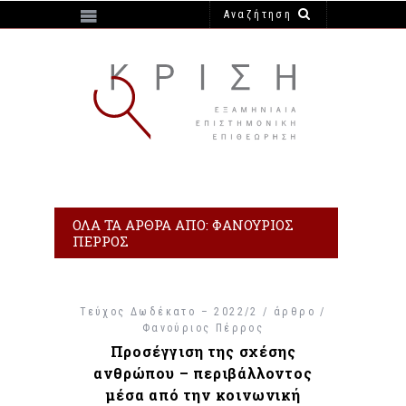
https://e-krisi.gr/wp-content/themes/krisi
ΌΛΑ ΤΑ ΆΡΘΡΑ ΑΠΌ: ΦΑΝΟΎΡΙΟΣ
ΠΈΡΡΟΣ
Τεύχος Δωδέκατο – 2022/2 / άρθρο /
Φανούριος Πέρρος
Προσέγγιση της σχέσης
ανθρώπου – περιβάλλοντος
μέσα από την κοινωνική