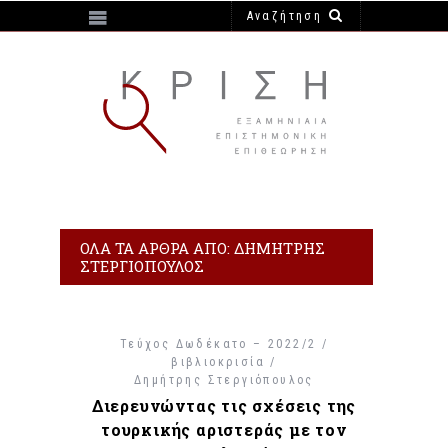
https://e-krisi.gr/wp-content/themes/krisi
ΌΛΑ ΤΑ ΆΡΘΡΑ ΑΠΌ: ΔΗΜΉΤΡΗΣ
ΣΤΕΡΓΙΌΠΟΥΛΟΣ
Τεύχος Δωδέκατο – 2022/2 /
βιβλιοκρισία /
Δημήτρης Στεργιόπουλος
Διερευνώντας τις σχέσεις της
τουρκικής αριστεράς με τον