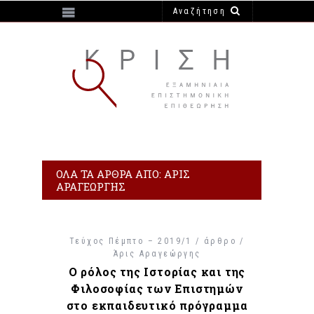
https://e-krisi.gr/wp-content/themes/krisi
ΌΛΑ ΤΑ ΆΡΘΡΑ ΑΠΌ: ΆΡΙΣ
ΑΡΑΓΕΏΡΓΗΣ
Τεύχος Πέμπτο – 2019/1 / άρθρο /
Άρις Αραγεώργης
Ο ρόλος της Ιστορίας και της
Φιλοσοφίας των Επιστημών
στο εκπαιδευτικό πρόγραμμα