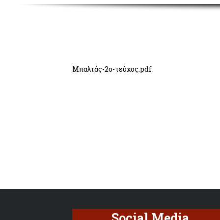
Μπαλτάς-2ο-τεύχος.pdf
Social Media