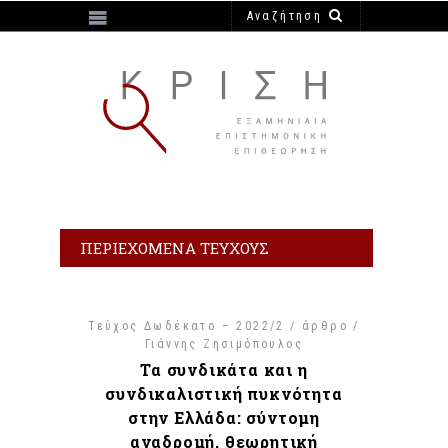
https://e-krisi.gr/wp-content/themes/krisi
ΠΕΡΙΕΧΌΜΕΝΑ ΤΕΎΧΟΥΣ
Τεύχος Δωδέκατο – 2022/2 / άρθρο /
Γιάννης Ζησιμόπουλος
Τα συνδικάτα και η
συνδικαλιστική πυκνότητα
στην Ελλάδα: σύντομη
αναδρομή, θεωρητική