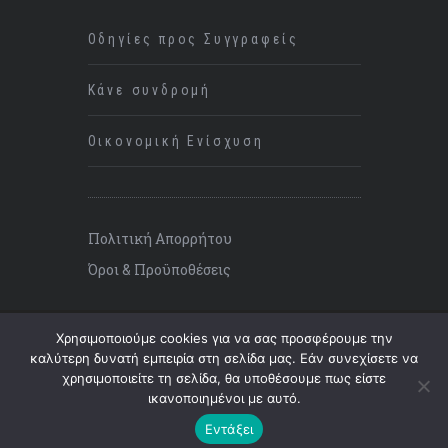
Οδηγίες προς Συγγραφείς
Κάνε συνδρομή
Οικονομική Ενίσχυση
Πολιτική Απορρήτου
Όροι & Προϋποθέσεις
Χρησιμοποιούμε cookies για να σας προσφέρουμε την
καλύτερη δυνατή εμπειρία στη σελίδα μας. Εάν συνεχίσετε να
χρησιμοποιείτε τη σελίδα, θα υποθέσουμε πως είστε
©
2026 ΚΡΙΣΗ, All Rights Reserved.
ικανοποιημένοι με αυτό.
Επάνω
Εντάξει