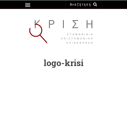
https://e-krisi.gr/wp-content/themes/krisi
logo-krisi