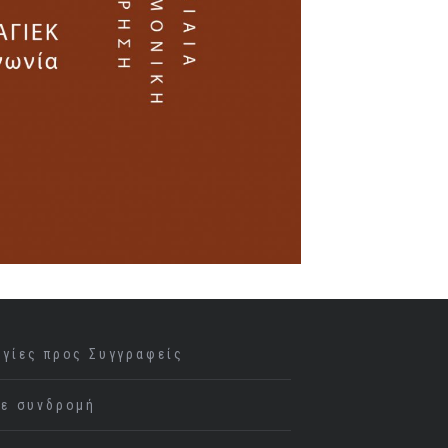
ηγίες προς Συγγραφείς
νε συνδρομή