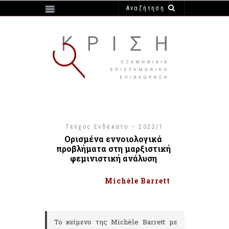
https://e-krisi.gr/wp-content/themes/krisi
Τεύχος Ενδέκατο – 2022/1
Ορισμένα εννοιολογικά
προβλήματα στη μαρξιστική
φεμινιστική ανάλυση
Michèle Barrett
Το κείμενο της Michèle Barrett με