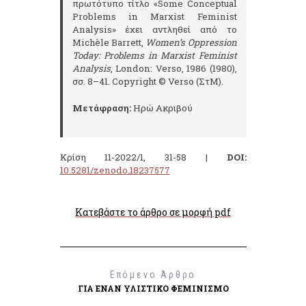
πρωτότυπο τίτλο «Some Conceptual
Problems in Marxist Feminist
Analysis» έχει αντληθεί από το
Michèle Barrett,
Women’s Oppression
Today: Problems in Marxist Feminist
Analysis
, London: Verso, 1986 (1980),
σσ. 8–41. Copyright © Verso (ΣτΜ).
Μετάφραση:
Ηρώ Ακριβού
Κρίση 11-2022/1, 31-58 |
DOI:
10.5281/zenodo.18237577
Κατεβάστε το άρθρο σε μορφή pdf
Επόμενο Άρθρο
ΓΙΑ ΈΝΑΝ ΥΛΙΣΤΙΚΌ ΦΕΜΙΝΙΣΜΌ