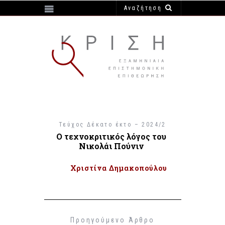
https://e-krisi.gr/wp-content/themes/krisi
Τεύχος Δέκατο έκτο – 2024/2
Ο τεχνοκριτικός λόγος του
Νικολάι Πούνιν
Χριστίνα Δημακοπούλου
Προηγούμενο Άρθρο