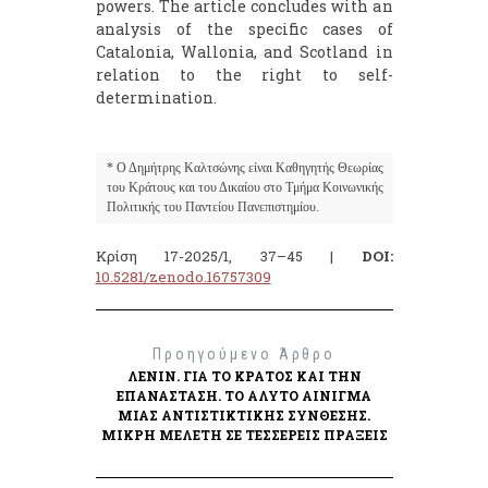
powers. The article concludes with an
analysis of the specific cases of
Catalonia, Wallonia, and Scotland in
relation to the right to self-
determination.
* Ο Δημήτρης Καλτσώνης είναι Καθηγητής Θεωρίας 
του Κράτους και του Δικαίου στο Τμήμα Κοινωνικής 
Πολιτικής του Παντείου Πανεπιστημίου.
Κρίση 17-2025/1, 37–45 |
DOI:
10.5281/zenodo.16757309
Προηγούμενο Άρθρο
ΛΈΝΙΝ. ΓΙΑ ΤΟ ΚΡΆΤΟΣ ΚΑΙ ΤΗΝ
ΕΠΑΝΆΣΤΑΣΗ. ΤΟ ΆΛΥΤΟ ΑΊΝΙΓΜΑ
ΜΙΑΣ ΑΝΤΙΣΤΙΚΤΙΚΉΣ ΣΎΝΘΕΣΗΣ.
ΜΙΚΡΉ ΜΕΛΈΤΗ ΣΕ ΤΈΣΣΕΡΕΙΣ ΠΡΆΞΕΙΣ