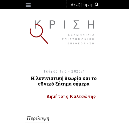
https://e-krisi.gr/wp-content/themes/krisi
Τεύχος 17ο - 2025/1
Η λενινιστική θεωρία και το
εθνικό ζήτημα σήμερα
Δημήτρης Καλτσώνης
Περίληψη