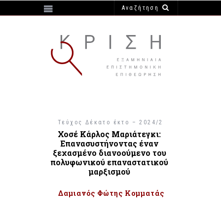
https://e-krisi.gr/wp-content/themes/krisi
Τεύχος Δέκατο έκτο – 2024/2
Χοσέ Κάρλος Μαριάτεγκι:
Επανασυστήνοντας έναν
ξεχασμένο διανοούμενο του
πολυφωνικού επαναστατικού
μαρξισμού
Δαμιανός Φώτης Κομματάς