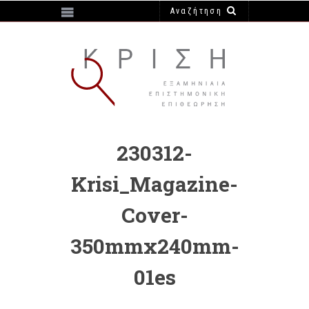
https://e-krisi.gr/wp-content/themes/krisi
230312-
Krisi_Magazine-
Cover-
350mmx240mm-
01es