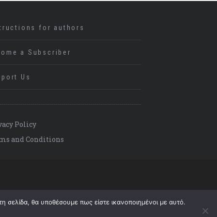
tructions for authors
come a Subscriber
port Us
vacy Policy
ms and Conditions
τη σελίδα, θα υποθέσουμε πως είστε ικανοποιημένοι με αυτό.
Back to top