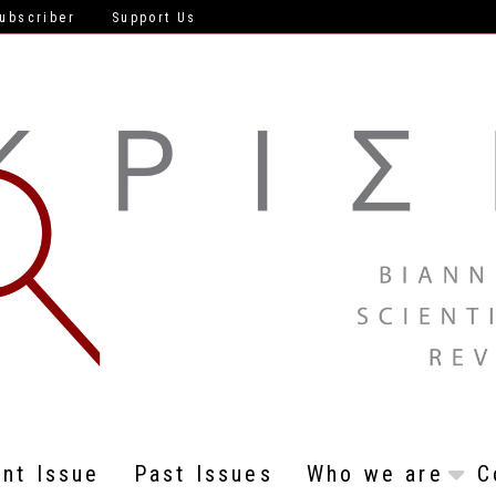
ubscriber
Support Us
ent Issue
Past Issues
Who we are
C