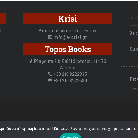
Krisi
Ins
t
Biannual scientific review
Be
info@e-krisi.gr
Topos Books
Sup
Plapouta 2 & Kallidromiou, 114 73
Athens
+30 210 8222835
Pri
+30 210 8222684
Ter
©
2026 ΚΡΙΣΗ, All Rights Reserved.
η δυνατή εμπειρία στη σελίδα μας. Εάν συνεχίσετε να χρησιμοποιείτε 
Εντάξει