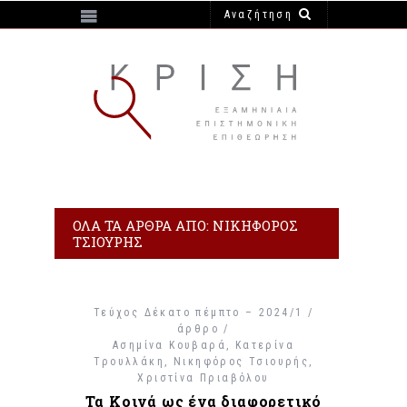
https://e-krisi.gr/wp-content/themes/krisi
ΌΛΑ ΤΑ ΆΡΘΡΑ ΑΠΌ: ΝΙΚΗΦΌΡΟΣ
ΤΣΙΟΥΡΉΣ
Τεύχος Δέκατο πέμπτο – 2024/1 /
άρθρο /
Ασημίνα Κουβαρά
Κατερίνα
Τρουλλάκη
Νικηφόρος Τσιουρής
Χριστίνα Πριαβόλου
Τα Κοινά ως ένα διαφορετικό