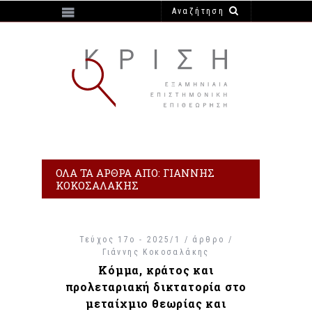
https://e-krisi.gr/wp-content/themes/krisi
ΌΛΑ ΤΑ ΆΡΘΡΑ ΑΠΌ: ΓΙΆΝΝΗΣ
ΚΟΚΟΣΑΛΆΚΗΣ
Τεύχος 17ο - 2025/1 / άρθρο /
Γιάννης Κοκοσαλάκης
Κόμμα, κράτος και
προλεταριακή δικτατορία στο
μεταίχμιο θεωρίας και